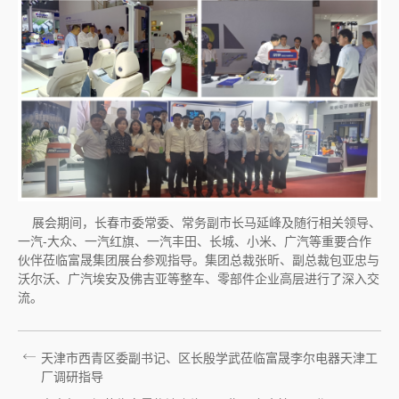
展会期间，长春市委常委、常务副市长马延峰及随行相关领导、
一汽-大众、一汽红旗、一汽丰田、长城、小米、广汽等重要合作
伙伴莅临富晟集团展台参观指导。集团总裁张昕、副总裁包亚忠与
沃尔沃、广汽埃安及佛吉亚等整车、零部件企业高层进行了深入交
流。
天津市西青区委副书记、区长殷学武莅临富晟李尔电器天津工
厂调研指导