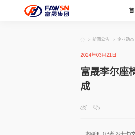
首
新闻公告
企业动态
2024年03月21日
富晟李尔座
成
本网讯（记者 冯士琪/文