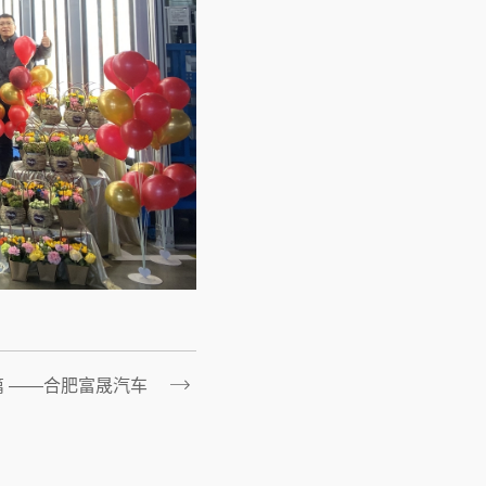
篇 ——合肥富晟汽车