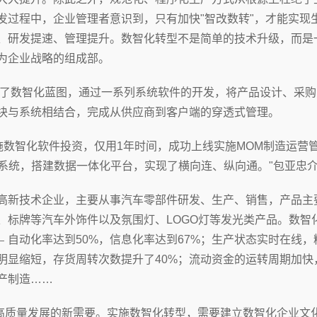
发过程中，企业管理者意识到，只有加快"智改数转"，才能实现
、研发提速、管理提升。数智化转型不是简单的技术升级，而是
为企业战略的组成部。
划了数智化蓝图，通过一系列系统软件的开发，将产品设计、采
块与系统相结合，完成从供应商到客户端的穿透式管理。
施数智化软件投资，仅用1年时间，成功上线实施MOM制造运营
等系统，搭建数据一体化平台，实现了横向连、纵向通。"包亚忠
新技术企业，主要从事汽车零部件研发、生产、销售，产品主
、标牌等汽车外饰件以及氛围灯、LOGO灯等发光类产品。数智
﹣自动化率达到50%，信息化率达到67%；生产状态实时在线
明显缩短，存货周转次数提升了40%；流动资金的运转周期加快
产制造……
高质量发展的新需要。实施数智化转型，需要建立数智化企业文