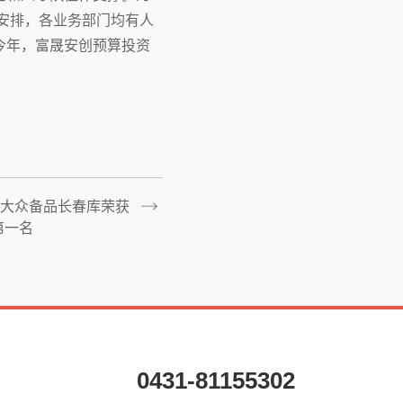
安排，各业务部门均有人
今年，富晟安创预算投资
大众备品长春库荣获
第一名
0431-81155302