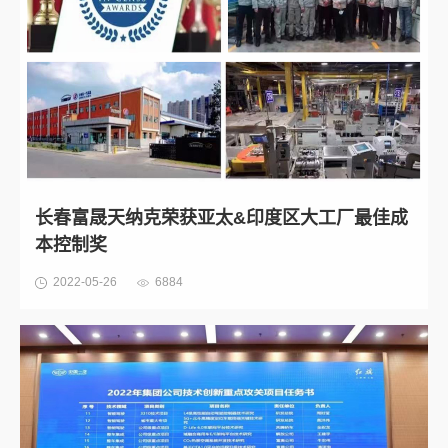
长春富晟天纳克荣获亚太&印度区大工厂最佳成
本控制奖
2022-05-26
6884