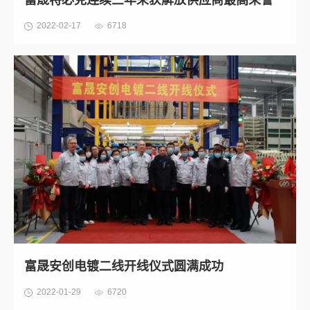
富晟特必克连续三年荣获解放供应商最高荣誉
2022-02-17
6718
富晟安创电镀二线开线仪式圆满成功
2022-01-29
6720