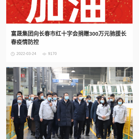
富晟集团向长春市红十字会捐赠300万元驰援长
春疫情防控
2022-03-24
9170