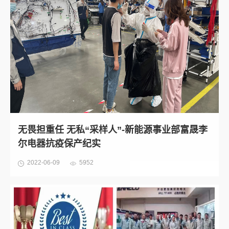
无畏担重任 无私“采样人”-新能源事业部富晟李
尔电器抗疫保产纪实
2022-06-09
5952