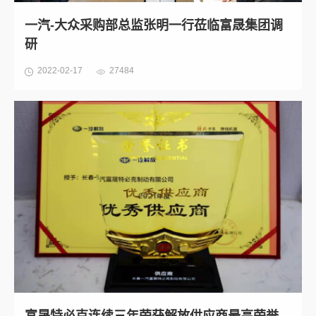
一汽-大众采购部总监张明一行莅临富晟集团调
研
2022-02-17
27484