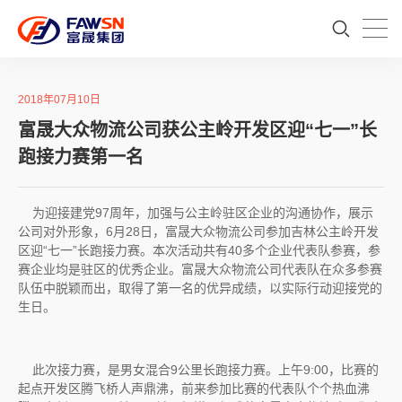
2018年07月10日
富晟大众物流公司获公主岭开发区迎“七一”长
跑接力赛第一名
为迎接建党97周年，加强与公主岭驻区企业的沟通协作，展示
公司对外形象，6月28日，富晟大众物流公司参加吉林公主岭开发
区迎“七一”长跑接力赛。本次活动共有40多个企业代表队参赛，参
赛企业均是驻区的优秀企业。富晟大众物流公司代表队在众多参赛
队伍中脱颖而出，取得了第一名的优异成绩，以实际行动迎接党的
生日。
此次接力赛，是男女混合9公里长跑接力赛。上午9:00，比赛的
起点开发区腾飞桥人声鼎沸，前来参加比赛的代表队个个热血沸