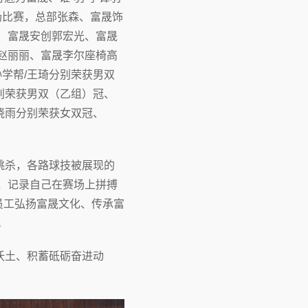
场比赛，总部张森、富晟饰
、富晟安创郭宏光、富晟
赵丽丽、富晟李尔座椅高
学帮/王琦分别荣获男双
别荣获男双（乙组）冠、
晓雨分别荣获女双冠、
跳杀，各路球技被展现的
，记录自己在赛场上拼搏
员工弘扬富晟文化、传承富
。
沃土、积蓄砥砺奋进动