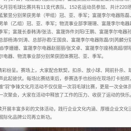
月羽毛球比赛共有11支代表队、152名运动员参加、共计220
孟繁昱分别荣获男单（甲组）冠、亚、季军；富晟李尔电器陈磊
男单（乙组）冠、亚、季军；物流事业部李珊珊、富晟李尔电器
季军；富晟长泰韩涛/张洁、富晟饰件刘阳/王鹏、富晟李尔电器孙
总部杨涛/刘涛、总部孙君/王国良、富晟李尔电器陈磊/刘芮麟分
旭/李姗姗、富晟李尔电器赵丽丽/张文卓、富晟李尔座椅高超/郭
尔电器、物流事业部分别荣获团体赛冠、亚、季军。
彩纷呈。赛场上，大家配合默契，扣杀、放小球、网前扑杀、
声此起彼伏。每场比赛结束后，参赛选手也纷纷在现场打卡拍照
谁“羽”争锋文化月活动不仅仅是一次羽毛球比赛，更是一次全体
一次聚会，大家在活动中释放了工作的压力、收获了运动的快乐
开展丰富多彩的文体活动，践行企业文化内涵、厚植企业文化
国际化品牌公司再立新功。