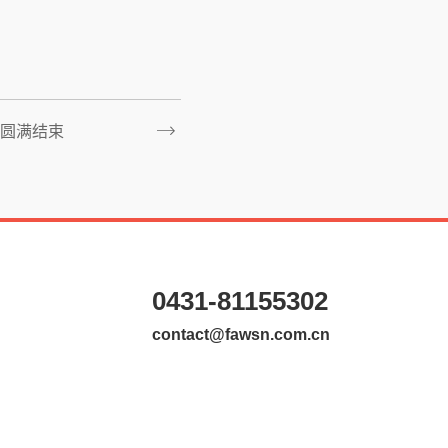
圆满结束
0431-81155302
contact@fawsn.com.cn