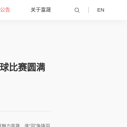
公告
关于富晟
EN
毛球比赛圆满
魅力富晟、谁“羽”争锋羽