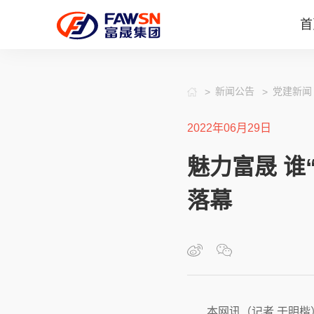
首
新闻公告
党建新闻
2022年06月29日
魅力富晟 谁
落幕
本网讯（记者 于明楷）