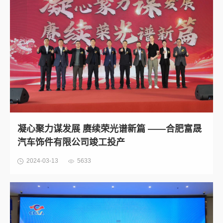
凝心聚力谋发展 赓续荣光谱新篇 ——合肥富晟
汽车饰件有限公司竣工投产
2024-03-13
5633