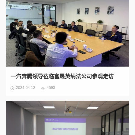
一汽奔腾领导莅临富晟英纳法公司参观走访
2024-04-12
4593